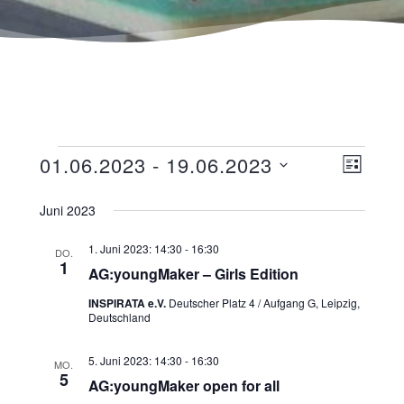
Ansicht
Veranst
01.06.2023
 - 
19.06.2023
LISTE
Navigat
Ansicht
Datum
wählen.
Juni 2023
Navigat
1. Juni 2023: 14:30
-
16:30
DO.
1
AG:youngMaker – Girls Edition
INSPIRATA e.V.
Deutscher Platz 4 / Aufgang G, Leipzig,
Deutschland
5. Juni 2023: 14:30
-
16:30
MO.
5
AG:youngMaker open for all