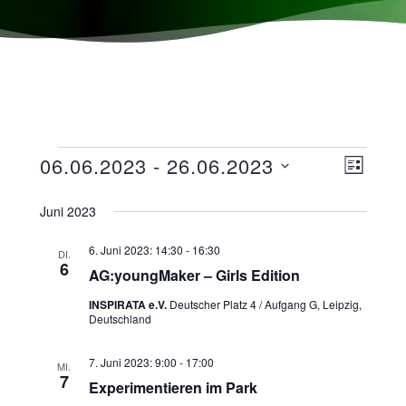
Ansicht
Veranst
06.06.2023
 - 
26.06.2023
LISTE
Navigat
Ansicht
Datum
wählen.
Juni 2023
Navigat
6. Juni 2023: 14:30
-
16:30
DI.
6
AG:youngMaker – Girls Edition
INSPIRATA e.V.
Deutscher Platz 4 / Aufgang G, Leipzig,
Deutschland
7. Juni 2023: 9:00
-
17:00
MI.
7
Experimentieren im Park