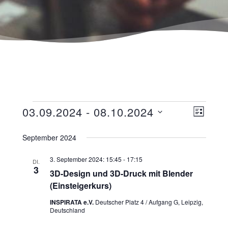
Ansicht
Veranst
03.09.2024
 - 
08.10.2024
LISTE
Navigat
Ansicht
Datum
wählen.
September 2024
Navigat
3. September 2024: 15:45
-
17:15
DI.
3
3D-Design und 3D-Druck mit Blender
(Einsteigerkurs)
INSPIRATA e.V.
Deutscher Platz 4 / Aufgang G, Leipzig,
Deutschland