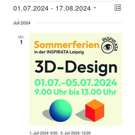
Ansicht
Veranst
01.07.2024
 - 
17.08.2024
LISTE
Navigat
Ansicht
Datum
wählen.
Juli 2024
Navigat
MO.
1
1. Juli 2024: 9:00
-
5. Juli 2024: 13:00