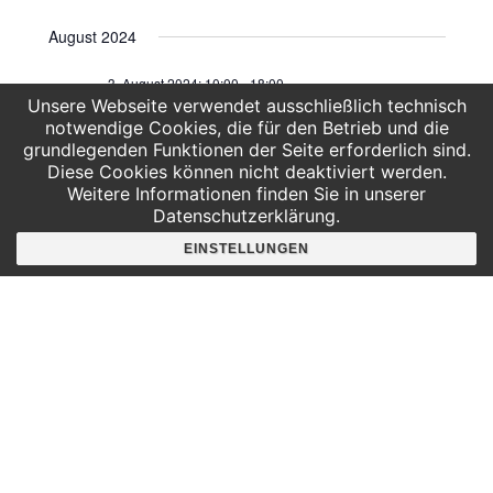
August 2024
3. August 2024: 10:00
-
18:00
SA.
3
Unsere Webseite verwendet ausschließlich technisch
Besuchsoffener Samstag
notwendige Cookies, die für den Betrieb und die
grundlegenden Funktionen der Seite erforderlich sind.
Diese Cookies können nicht deaktiviert werden.
10. August 2024: 10:00
-
18:00
SA.
10
Weitere Informationen finden Sie in unserer
Besuchsoffener Samstag
Datenschutzerklärung.
EINSTELLUNGEN
17. August 2024: 10:00
-
18:00
SA.
17
Besuchsoffener Samstag
VERANSTALTUNGEN
VERAN
VORHERIGE
Heute
NÄCHSTE
KALENDER ABONNIEREN