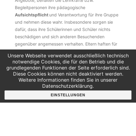
Angebote, behalten die Lehrkräfte bzw.
Begleitpersonen ihre pädagogische
Aufsichtspflicht
und Verantwortung für ihre Gruppe
und nehmen diese wahr. Insbesondere sorgen sie
dafür, dass ihre Schülerinnen und Schüler nichts
beschädigen und sich anderen Besuchenden
gegenüber angemessen verhalten. Eltern haften für
ihre Kinder. Direkt vor der Veranstaltung ist dazu ein
Unsere Webseite verwendet ausschließlich technisch
entsprechendes Formular, welches wir für Sie an der
notwendige Cookies, die für den Betrieb und die
Kasse bereithalten, auszufüllen.
grundlegenden Funktionen der Seite erforderlich sind.
Diese Cookies können nicht deaktiviert werden.
Weitere Informationen finden Sie in unserer
7.
Den
Anweisungen
des INSPIRATA-Personals ist in
Datenschutzerklärung.
jedem Falle Folge zu leisten.
EINSTELLUNGEN
8.
Außer in vorher vereinbarten Fällen hat in
allen Räumen das Auspacken und Verspeisen bzw.
Zurücklassen von
Lebensmitteln
zu unterbleiben.
9.
Mit Ihrem Besuch der INSPIRATA erkennen