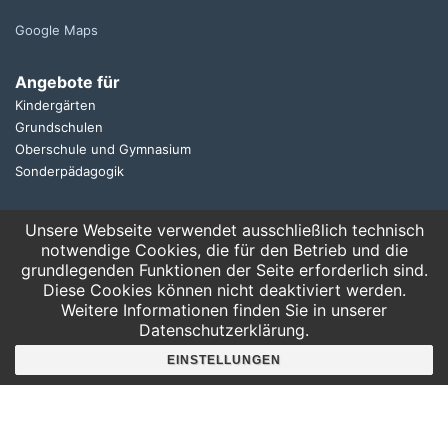
Google Maps
Angebote für
Kindergärten
Grundschulen
Oberschule und Gymnasium
Sonderpädagogik
Telefon:
Unsere Webseite verwendet ausschließlich technisch
0341 125 97 57
notwendige Cookies, die für den Betrieb und die
Service
grundlegenden Funktionen der Seite erforderlich sind.
Diese Cookies können nicht deaktiviert werden.
AGB
Weitere Informationen finden Sie in unserer
Hausordnung
Datenschutzerklärung.
Bankverbindung
Mitgliederbereich
EINSTELLUNGEN
FAQ
Suche