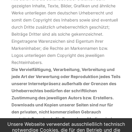
gezeigten Inhalte, Texte, Bilder, Grafiken und ähnliche
Werke unterliegen dem deutschen Urheberrecht und
somit dem Copyright des Inhabers sowie sind eventuell
durch Dritte zusätzlich urheberrechtlich geschützt;
Beiträge Dritter sind als solche gekennzeichnet.
Eingetragene Warenzeichen sind Eigentum ihrer
Markeninhaber; die Rechte an Markennamen bzw.
Logos unterliegen dem Copyright des jeweiligen
Rechteinhabers.
Die Vervielfältigung, Verarbeitung, Verbreitung und
jede Art der Verwertung oder Reproduktion jedes Teils
unserer Internetpräsenz außerhalb der Grenzen des
Urheberrechtes bedürfen der schriftlichen
Zustimmung des jeweiligen Autors bzw. Erstellers.
Downloads und Kopien unserer Seiten sind nur für
den privaten, nicht kommerziellen Gebrauch
gestattet; Downloads für Presse bzw. Medien sind von
Unsere Webseite verwendet ausschließlich technisch
uns explizit gekennzeichnet und freigegeben.
notwendige Cookies, die für den Betrieb und die