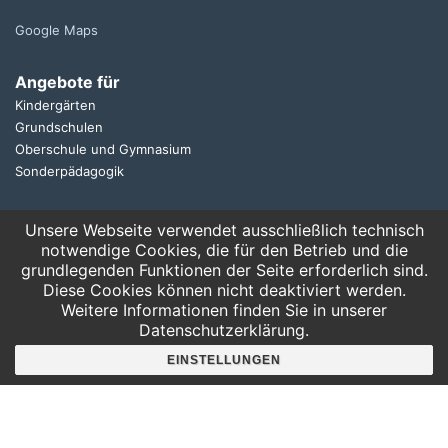
Google Maps
Angebote für
Kindergärten
Grundschulen
Oberschule und Gymnasium
Sonderpädagogik
Telefon:
Unsere Webseite verwendet ausschließlich technisch
0341 125 97 57
notwendige Cookies, die für den Betrieb und die
Service
grundlegenden Funktionen der Seite erforderlich sind.
Diese Cookies können nicht deaktiviert werden.
AGB
Weitere Informationen finden Sie in unserer
Hausordnung
Datenschutzerklärung.
Bankverbindung
Mitgliederbereich
EINSTELLUNGEN
FAQ
Suche