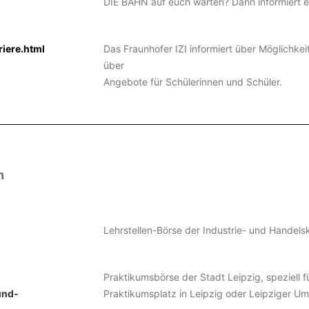
DIE BAHN auf euch warten? Dann informiert e
riere.html
Das Fraunhofer IZI informiert über Möglichke
über
Angebote für Schülerinnen und Schüler.
n
Lehrstellen-Börse der Industrie- und Handel
Praktikumsbörse der Stadt Leipzig, speziell f
und-
Praktikumsplatz in Leipzig oder Leipziger Uml