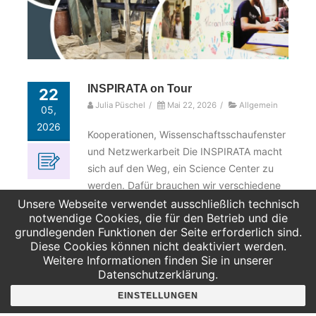
INSPIRATA on Tour
22
Julia Püschel
/
Mai 22, 2026
/
Allgemein
05,
2026
Kooperationen, Wissenschaftsschaufenster
und Netzwerkarbeit Die INSPIRATA macht
sich auf den Weg, ein Science Center zu
werden. Dafür brauchen wir verschiedene
Kooperationspartner, die mit uns
Unsere Webseite verwendet ausschließlich technisch
notwendige Cookies, die für den Betrieb und die
gemeinsam Neues entwickeln oder Teil
grundlegenden Funktionen der Seite erforderlich sind.
unseres Wissenschaftsschaufensters
Diese Cookies können nicht deaktiviert werden.
werden. Besuch bei der Phaenomenta in
Weitere Informationen finden Sie in unserer
Flensburg Als Teil des MINTaktiv-
Datenschutzerklärung.
Netzwerks durfte das Team der INSPIRATA
EINSTELLUNGEN
im März die Phänomenta in Flensburg