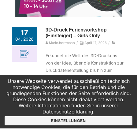
3D-Druck Ferienworkshop
17
(Einsteiger) – Girls Only
04, 2026
Marie.herrmann
/
April 17, 2026
/
Erkundet die Welt des 3D-Druckens
von der Idee, über die Konstruktion zur
Druckdatenerstellung bis hin zum
fertigen Produkt. Mit einer
Unsere Webseite verwendet ausschließlich technisch
einsteigerfreundlichen Software ist der
notwendige Cookies, die für den Betrieb und die
Anfang schnell gemacht. Werdet
grundlegenden Funktionen der Seite erforderlich sind.
Diese Cookies können nicht deaktiviert werden.
kreativ und konstruiert kleine Spiele
Weitere Informationen finden Sie in unserer
oder ähnliche Dinge, die ihr
Datenschutzerklärung.
anschließend mit nach Hause nehmen
EINSTELLUNGEN
könnt. Datum: 27.07. – 30.07.2026
(Montag – Donnerstag) Uhrzeit: 10:00 –
14:00 Uhr Alter: 5. – 8.