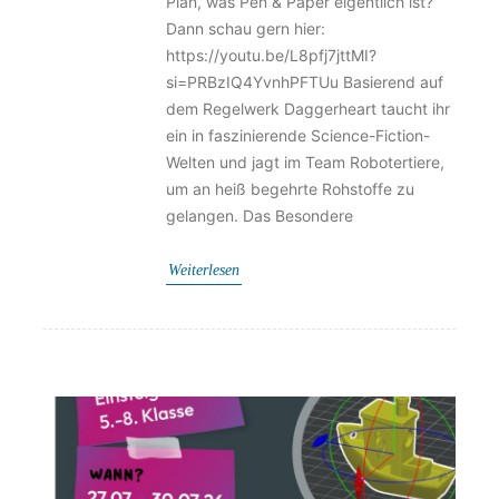
Plan, was Pen & Paper eigentlich ist?
Dann schau gern hier:
https://youtu.be/L8pfj7jttMI?
si=PRBzIQ4YvnhPFTUu Basierend auf
dem Regelwerk Daggerheart taucht ihr
ein in faszinierende Science-Fiction-
Welten und jagt im Team Robotertiere,
um an heiß begehrte Rohstoffe zu
gelangen. Das Besondere
Weiterlesen