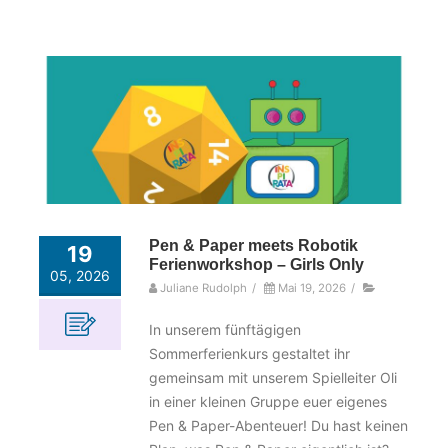
Pen & Paper meets Robotik
19
Ferienworkshop – Girls Only
05, 2026
Juliane Rudolph
/
Mai 19, 2026
/
In unserem fünftägigen
Sommerferienkurs gestaltet ihr
gemeinsam mit unserem Spielleiter Oli
in einer kleinen Gruppe euer eigenes
Pen & Paper-Abenteuer! Du hast keinen