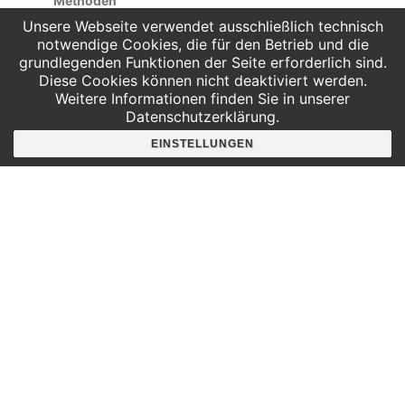
Methoden
Unsere Webseite verwendet ausschließlich technisch
notwendige Cookies, die für den Betrieb und die
Lernstationen
grundlegenden Funktionen der Seite erforderlich sind.
Einzel-, Partner- und Teamarbeit
Diese Cookies können nicht deaktiviert werden.
Weitere Informationen finden Sie in unserer
Dauer
Datenschutzerklärung.
90 Minuten
EINSTELLUNGEN
Maximale Teilnehmerzahl
28
Kosten
Unsere aktuellen Preise finden Sie
hi
er
.