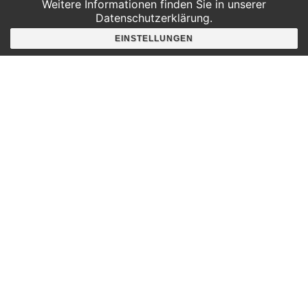
Weitere Informationen finden Sie in unserer
Erfahrungen zum Umgang mit Farbe
Datenschutzerklärung.
Kl.5 Gy KU LB1:
Kennen von Farbwirkungen und des
EINSTELLUNGEN
handwerklichen Umgangs mit Farben
Einblick gewinnen in das Prinzip Collage
Kl.6 LB1:
Kennen des Figur-Grund-Verhältnisses und
dessen Bedeutung für die Beurteilung des
Bildaufbaus
Methoden
– Lernstationen mit Pflicht- und Wahlstationen
(differenzierte Angebot)
handlungsorientierter Unterricht
– Einzel-, Partner- und Teamarbeit
Dauer
90 Minuten
Mögliche Zeiten