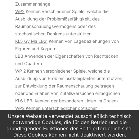
Zusammenhänge
WP2
Kennen verschiedener Spiele, welche die
Ausbildung der Problemlösefähigkeit, des
Raumanschauungsvermögens oder des
stochastischen Denkens unterstützen
Kl.5 Gy Ma LB2:
Kennen von Lagebeziehungen von
Figuren und Körpern
LB3
Anwenden der Eigenschaften von Rechtecken
und Quadern
WP 2 Kennen verschiedener Spiele, welche die
Ausbildung von Problemlösefähigkeiten unterstützen,
zur Entwicklung der Raumanschauung beitragen
oder das Erleben von Zufallsversuchen ermöglichen
Kl.6 LB3:
Kennen der besonderen Linien im Dreieck
WP2
Kennen unterschiedlicher optischer
Unsere Webseite verwendet ausschließlich technisch
Täuschungen
notwendige Cookies, die für den Betrieb und die
Kl.5 OS KU LB1:
Anwenden unterschiedlicher
grundlegenden Funktionen der Seite erforderlich sind.
Gestaltungsmittel in Malerei und Grafik
Diese Cookies können nicht deaktiviert werden.
Kl.6 LB1:
Übertragen von Kenntnissen und