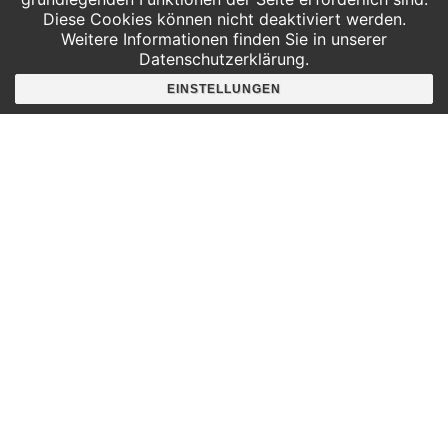
Diese Cookies können nicht deaktiviert werden.
Weitere Informationen finden Sie in unserer
Datenschutzerklärung.
Hier findest du uns
EINSTELLUNGEN
Deutscher Platz 4
Aufgang G /3. Etage
04103 Leipzig
Google Maps
Angebote für
Kindergärten
Grundschulen
Oberschule und Gymnasium
Sonderpädagogik
Telefon:
0341 125 97 57
Service