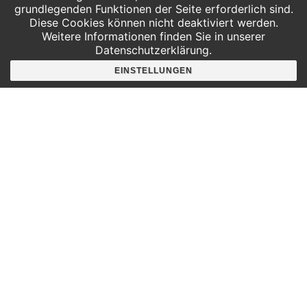
grundlegenden Funktionen der Seite erforderlich sind.
Diese Cookies können nicht deaktiviert werden.
Weitere Informationen finden Sie in unserer
Datenschutzerklärung.
Hier findest du uns
EINSTELLUNGEN
Deutscher Platz 4
Aufgang G /3. Etage
04103 Leipzig
Google Maps
Angebote für
Kindergärten
Grundschulen
Oberschule und Gymnasium
Sonderpädagogik
Telefon:
0341 125 97 57
Service