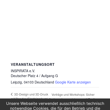
VERANSTALTUNGSORT
INSPIRATA e.V.
Deutscher Platz 4 / Aufgang G
Leipzig
,
04103
Deutschland
Google Karte anzeigen
3D-Design und 3D-Druck
Vorträge und Workshops: Sicher
mit Blender (Einsteigerkurs)
Surfen + Anonymisierung mit Tor &
VPN
Unsere Webseite verwendet ausschließlich technisch
notwendige Cookies, die für den Betrieb und die