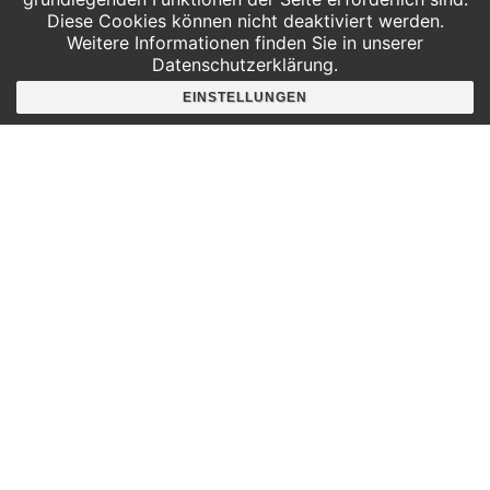
Diese Cookies können nicht deaktiviert werden.
Weitere Informationen finden Sie in unserer
Datenschutzerklärung.
Hier findest du uns
EINSTELLUNGEN
Deutscher Platz 4
Aufgang G /3. Etage
04103 Leipzig
Google Maps
Angebote für
Kindergärten
Grundschulen
Oberschule und Gymnasium
Sonderpädagogik
Telefon:
0341 125 97 57
Service