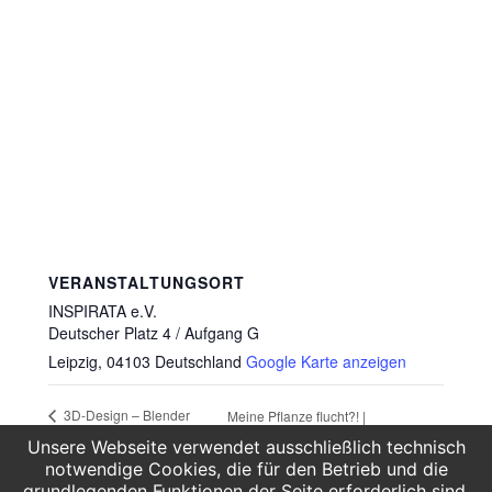
VERANSTALTUNGSORT
INSPIRATA e.V.
Deutscher Platz 4 / Aufgang G
Leipzig
,
04103
Deutschland
Google Karte anzeigen
3D-Design – Blender
Meine Pflanze flucht?! |
Kurs (Aufbaukurs)
07.-09.10.24 (Ferien-Workshop)
Unsere Webseite verwendet ausschließlich technisch
notwendige Cookies, die für den Betrieb und die
grundlegenden Funktionen der Seite erforderlich sind.