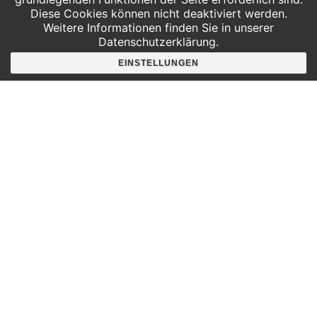
Diese Cookies können nicht deaktiviert werden.
Weitere Informationen finden Sie in unserer
Datenschutzerklärung.
Hier findest du uns
EINSTELLUNGEN
Deutscher Platz 4
Aufgang G /3. Etage
04103 Leipzig
Google Maps
Angebote für
Kindergärten
Grundschulen
Oberschule und Gymnasium
Sonderpädagogik
Telefon:
0341 125 97 57
Service