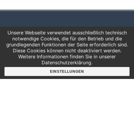
Hier findest du uns
Unsere Webseite verwendet ausschließlich technisch
notwendige Cookies, die für den Betrieb und die
Deutscher Platz 4
grundlegenden Funktionen der Seite erforderlich sind.
Aufgang G /3. Etage
Diese Cookies können nicht deaktiviert werden.
04103 Leipzig
Weitere Informationen finden Sie in unserer
Datenschutzerklärung.
Google Maps
EINSTELLUNGEN
Angebote für
Kindergärten
Grundschulen
Oberschule und Gymnasium
Sonderpädagogik
Telefon:
0341 125 97 57