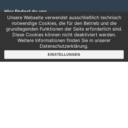
Hier findest du uns
Unsere Webseite verwendet ausschließlich technisch
Deutscher Platz 4
notwendige Cookies, die für den Betrieb und die
Aufgang G /3. Etage
grundlegenden Funktionen der Seite erforderlich sind.
04103 Leipzig
Diese Cookies können nicht deaktiviert werden.
Weitere Informationen finden Sie in unserer
Google Maps
Datenschutzerklärung.
EINSTELLUNGEN
Angebote für
Kindergärten
Grundschulen
Oberschule und Gymnasium
Sonderpädagogik
Telefon:
0341 125 97 57
Service
AGB
Hausordnung