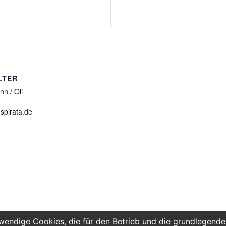
LTER
n / Oli
spirata.de
endige Cookies, die für den Betrieb und die grundlegenden