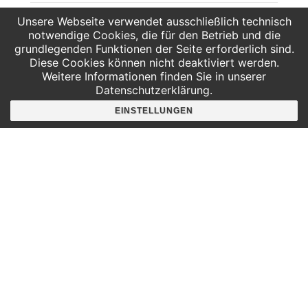
Unsere Webseite verwendet ausschließlich technisch
AG Scratch – Spielerisch
AG – 3D Design und 3D Druck
coden lernen!
notwendige Cookies, die für den Betrieb und die
mit Blender
grundlegenden Funktionen der Seite erforderlich sind.
Diese Cookies können nicht deaktiviert werden.
Weitere Informationen finden Sie in unserer
Datenschutzerklärung.
EINSTELLUNGEN
Hier findest du uns
Deutscher Platz 4
Aufgang G /3. Etage
04103 Leipzig
Google Maps
Angebote für
Kindergärten
Grundschulen
Oberschule und Gymnasium
Sonderpädagogik