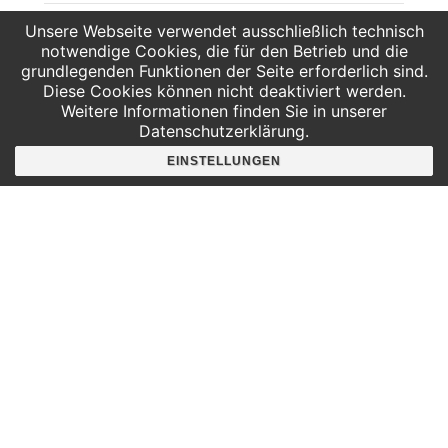
Unsere Webseite verwendet ausschließlich technisch
Girls AG – Kreativ
Girls AG – Kreativ
programmieren & tüfteln!
notwendige Cookies, die für den Betrieb und die
programmieren & tüfteln!
grundlegenden Funktionen der Seite erforderlich sind.
Diese Cookies können nicht deaktiviert werden.
Weitere Informationen finden Sie in unserer
Datenschutzerklärung.
EINSTELLUNGEN
Hier findest du uns
Deutscher Platz 4
Aufgang G /3. Etage
04103 Leipzig
Google Maps
Angebote für
Kindergärten
Grundschulen
Oberschule und Gymnasium
Sonderpädagogik