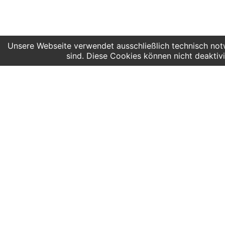
Unsere Webseite verwendet ausschließlich technisch notw
sind. Diese Cookies können nicht deaktivi
AUSFALL AG:youngMaker open for a
Hier findest du uns
Angeb
Deutscher Platz 4
Kinder
Aufgang G /3. Etage
Grunds
04103 Leipzig
Obersc
Sonder
Google Maps