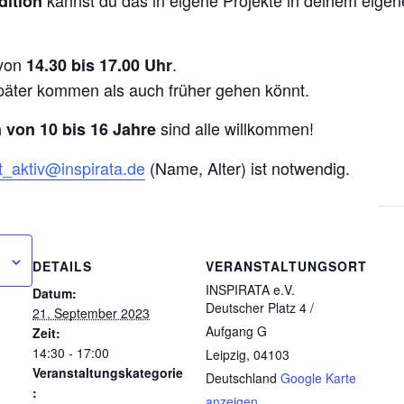
kannst du das in eigene Projekte in deinem eigen
dition
von
.
14.30 bis 17.00 Uhr
später kommen als auch früher gehen könnt.
sind alle willkommen!
 von 10 bis 16 Jahre
t_aktiv@inspirata.de
(Name, Alter) ist notwendig.
DETAILS
VERANSTALTUNGSORT
INSPIRATA e.V.
Datum:
Deutscher Platz 4 /
21. September 2023
Aufgang G
Zeit:
14:30 - 17:00
Leipzig
,
04103
Veranstaltungskategorie
Deutschland
Google Karte
:
anzeigen