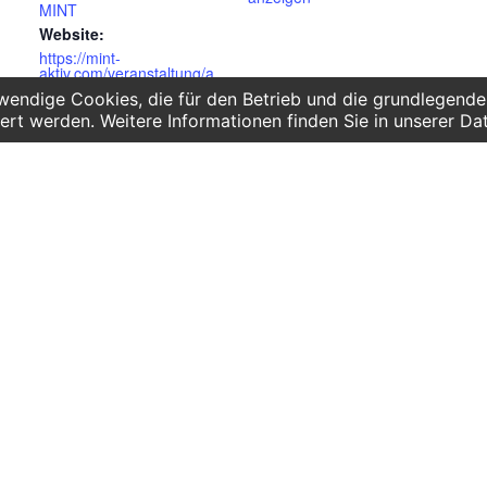
MINT
Website:
https://mint-
aktiv.com/veranstaltung/a
g-youngmaker-girls-only/
endige Cookies, die für den Betrieb und die grundlegenden
ert werden. Weitere Informationen finden Sie in unserer Da
ll
ote für
Telefon:
gärten
0341 125 97 57
Service
chulen
hule und Gymnasium
AGB
pädagogik
Hausordnung
Bankverbindung
Mitgliederbereich
FAQ