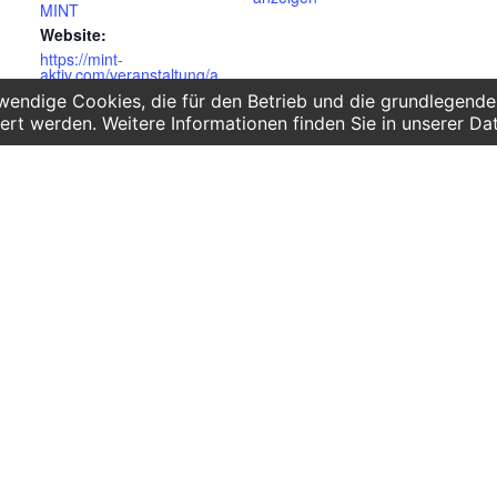
MINT
Website:
https://mint-
aktiv.com/veranstaltung/a
g-youngmaker-girls-only/
endige Cookies, die für den Betrieb und die grundlegenden
ert werden. Weitere Informationen finden Sie in unserer Da
ote für
Telefon:
gärten
0341 125 97 57
Service
chulen
hule und Gymnasium
AGB
pädagogik
Hausordnung
Bankverbindung
Mitgliederbereich
FAQ