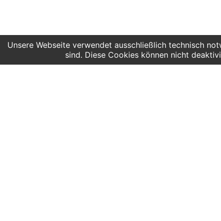
Unsere Webseite verwendet ausschließlich technisch notw
sind. Diese Cookies können nicht deaktivi
AG:youngMaker open for all
Hier findest du uns
Angeb
Deutscher Platz 4
Kinder
Aufgang G /3. Etage
Grunds
04103 Leipzig
Obersc
Sonder
Google Maps