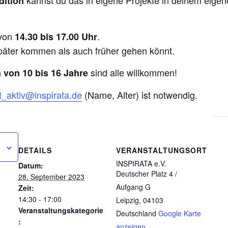
kannst du das in eigene Projekte in deinem eigen
dition
von
.
14.30 bis 17.00 Uhr
später kommen als auch früher gehen könnt.
sind alle willkommen!
 von 10 bis 16 Jahre
t_aktiv@inspirata.de
(Name, Alter) ist notwendig.
DETAILS
VERANSTALTUNGSORT
INSPIRATA e.V.
Datum:
Deutscher Platz 4 /
28. September 2023
Aufgang G
Zeit:
14:30 - 17:00
Leipzig
,
04103
Veranstaltungskategorie
Deutschland
Google Karte
:
anzeigen