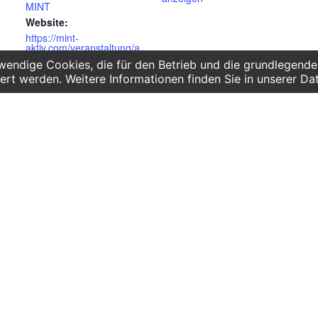
MINT
Website:
https://mint-
aktiv.com/veranstaltung/a
g-youngmaker-girls-only/
endige Cookies, die für den Betrieb und die grundlegenden
ert werden. Weitere Informationen finden Sie in unserer Da
ote für
Telefon:
gärten
0341 125 97 57
Service
chulen
hule und Gymnasium
AGB
pädagogik
Hausordnung
Bankverbindung
Mitgliederbereich
FAQ