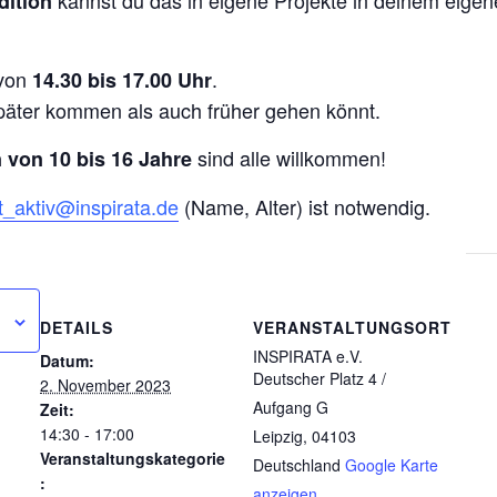
kannst du das in eigene Projekte in deinem eigen
dition
von
.
14.30 bis 17.00 Uhr
später kommen als auch früher gehen könnt.
sind alle willkommen!
 von 10 bis 16 Jahre
t_aktiv@inspirata.de
(Name, Alter) ist notwendig.
DETAILS
VERANSTALTUNGSORT
INSPIRATA e.V.
Datum:
Deutscher Platz 4 /
2. November 2023
Aufgang G
Zeit:
14:30 - 17:00
Leipzig
,
04103
Veranstaltungskategorie
Deutschland
Google Karte
:
anzeigen