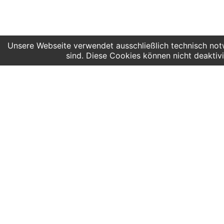
Unsere Webseite verwendet ausschließlich technisch notw
sind. Diese Cookies können nicht deaktivi
AG:youngMaker open for all
Hier findest du uns
Angeb
Deutscher Platz 4
Kinder
Aufgang G /3. Etage
Grunds
04103 Leipzig
Obersc
Sonder
Google Maps