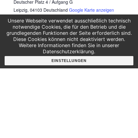
Deutscher Platz 4 / Aufgang G
Leipzig
,
04103
Deutschland
Google Karte anzeigen
Unsere Webseite verwendet ausschließlich technisch
AG:youngMaker – Girls
AG:youngMaker – Girls Edition
notwendige Cookies, die für den Betrieb und die
Edition
grundlegenden Funktionen der Seite erforderlich sind.
Diese Cookies können nicht deaktiviert werden.
Weitere Informationen finden Sie in unserer
Datenschutzerklärung.
EINSTELLUNGEN
Hier findest du uns
Deutscher Platz 4
Aufgang G /3. Etage
04103 Leipzig
Google Maps
Angebote für
Kindergärten
Grundschulen