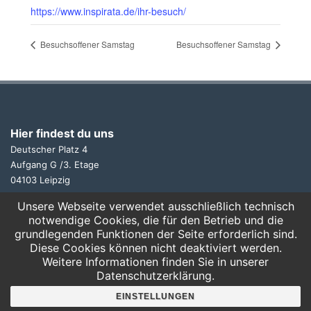
https://www.inspirata.de/ihr-besuch/
Besuchsoffener Samstag
Besuchsoffener Samstag
Hier findest du uns
Deutscher Platz 4
Aufgang G /3. Etage
04103 Leipzig
Unsere Webseite verwendet ausschließlich technisch
Google Maps
notwendige Cookies, die für den Betrieb und die
grundlegenden Funktionen der Seite erforderlich sind.
Angebote für
Diese Cookies können nicht deaktiviert werden.
Weitere Informationen finden Sie in unserer
Kindergärten
Datenschutzerklärung.
Grundschulen
Oberschule und Gymnasium
EINSTELLUNGEN
Sonderpädagogik