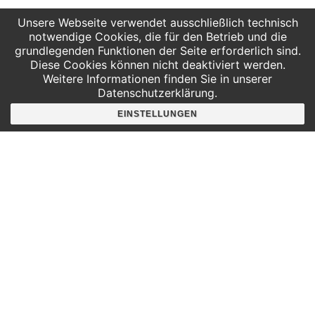
Unsere Webseite verwendet ausschließlich technisch
notwendige Cookies, die für den Betrieb und die
grundlegenden Funktionen der Seite erforderlich sind.
VERANSTALTUNGSORT
Diese Cookies können nicht deaktiviert werden.
Weitere Informationen finden Sie in unserer
INSPIRATA e.V.
Datenschutzerklärung.
Deutscher Platz 4 / Aufgang G
Leipzig
,
04103
Deutschland
Google Karte anzeigen
EINSTELLUNGEN
WRO Hands-On
Pflanzen-Tamagotchi! | 3 Tage
Robotik-Workshop
Ferienkurs (girls only)
Hier findest du uns
Deutscher Platz 4
Aufgang G /3. Etage
04103 Leipzig