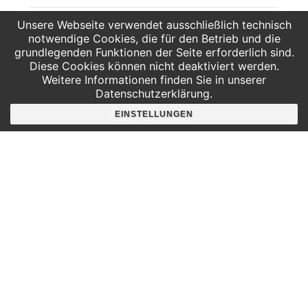
Unsere Webseite verwendet ausschließlich technisch
AG – 3D Design und 3D Druck
AG Scratch – Spielerisch
notwendige Cookies, die für den Betrieb und die
mit Blender
coden lernen!
grundlegenden Funktionen der Seite erforderlich sind.
Diese Cookies können nicht deaktiviert werden.
Weitere Informationen finden Sie in unserer
Datenschutzerklärung.
EINSTELLUNGEN
Hier findest du uns
Deutscher Platz 4
Aufgang G /3. Etage
04103 Leipzig
Google Maps
Angebote für
Kindergärten
Grundschulen
Oberschule und Gymnasium
Sonderpädagogik