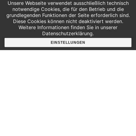
Unsere Webseite verwendet ausschließlich technisch
notwendige Cookies, die für den Betrieb und die
grundlegenden Funktionen der Seite erforderlich sind.
Diese Cookies können nicht deaktiviert werden.
Weitere Informationen finden Sie in unserer
Datenschutzerklärung.
EINSTELLUNGEN
VERANSTALTUNGSORT
INSPIRATA e.V.
Deutscher Platz 4 / Aufgang G
Leipzig
,
04103
Deutschland
Google Karte anzeigen
Die INSPIRATA feiert den Welt-Pi-Tag
Tag des Glücks in der I