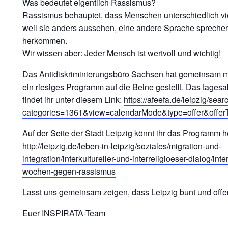
Was bedeutet eigentlich Rassismus?
Rassismus behauptet, dass Menschen unterschiedlich viel
weil sie anders aussehen, eine andere Sprache spreche
herkommen.
Wir wissen aber: Jeder Mensch ist wertvoll und wichtig!
Das Antidiskriminierungsbüro Sachsen hat gemeinsam mi
ein riesiges Programm auf die Beine gestellt. Das tages
findet ihr unter diesem Link:
https://afeefa.de/leipzig/sear
categories=1361&view=calendarMode&type=offer&offer
Auf der Seite der Stadt Leipzig könnt ihr das Programm h
http://leipzig.de/leben-in-leipzig/soziales/migration-und-
integration/interkultureller-und-interreligioeser-dialog/inte
wochen-gegen-rassismus
Lasst uns gemeinsam zeigen, dass Leipzig bunt und offen f
Euer INSPIRATA-Team