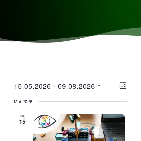
Ansicht
Veranst
15.05.2026
 - 
09.08.2026
LISTE
Navigat
Ansicht
Datum
wählen.
Mai 2026
Navigat
FR.
15