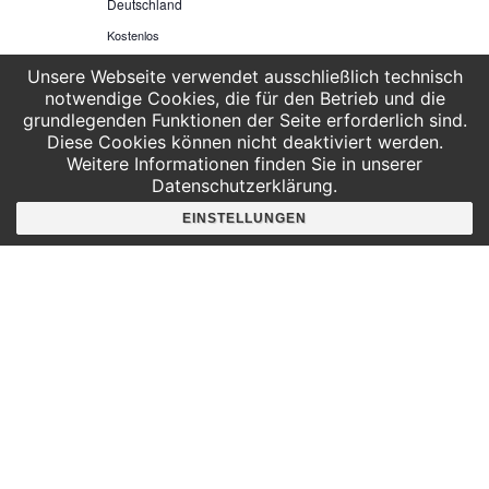
Deutschland
Kostenlos
Unsere Webseite verwendet ausschließlich technisch
notwendige Cookies, die für den Betrieb und die
grundlegenden Funktionen der Seite erforderlich sind.
Heute
VERANSTALTUNGEN
VERAN
VORHERIGE
NÄCHSTE
Diese Cookies können nicht deaktiviert werden.
Weitere Informationen finden Sie in unserer
Datenschutzerklärung.
KALENDER ABONNIEREN
EINSTELLUNGEN
Hier findest du uns
Deutscher Platz 4