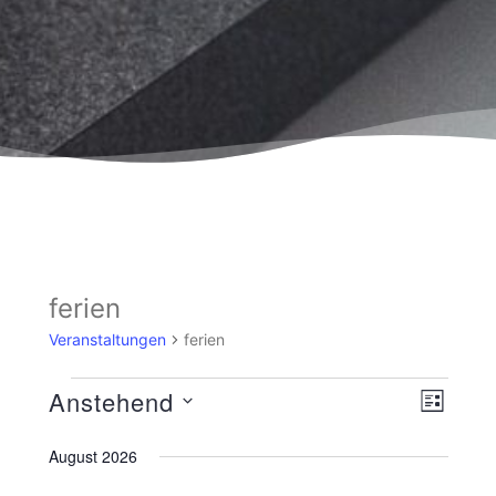
ferien
Veranstaltungen
ferien
Ansicht
Veranst
Anstehend
LISTE
Navigat
Ansicht
Datum
wählen.
August 2026
Navigat