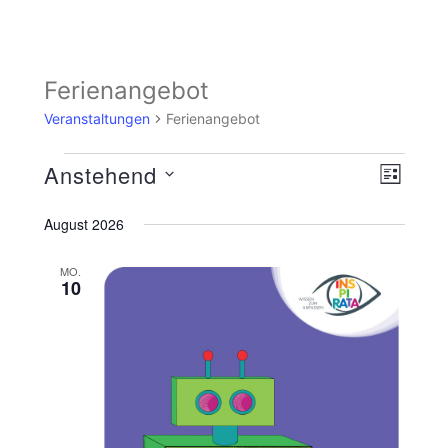
Ferienangebot
Veranstaltungen
Ferienangebot
Ansicht
Veranst
Anstehend
LISTE
Navigat
Ansicht
Datum
wählen.
August 2026
Navigat
MO.
10