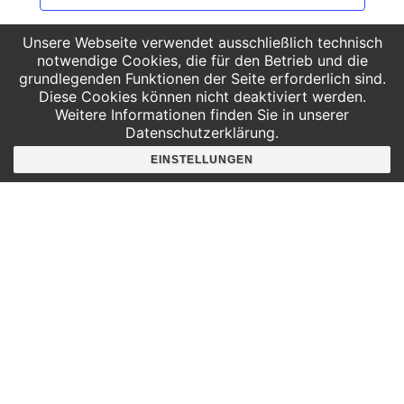
Unsere Webseite verwendet ausschließlich technisch
notwendige Cookies, die für den Betrieb und die
grundlegenden Funktionen der Seite erforderlich sind.
Diese Cookies können nicht deaktiviert werden.
Weitere Informationen finden Sie in unserer
Datenschutzerklärung.
EINSTELLUNGEN
Hier findest du uns
Deutscher Platz 4
Aufgang G /3. Etage
04103 Leipzig
Google Maps
Angebote für
Kindergärten
Grundschulen
Oberschule und Gymnasium