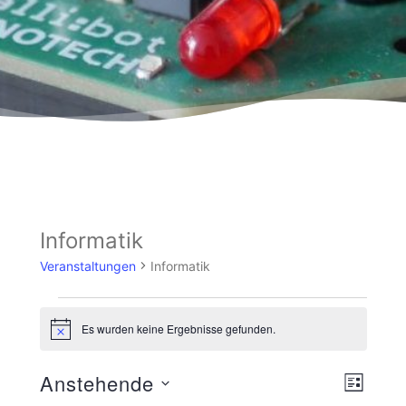
Informatik
Veranstaltungen
Informatik
Es wurden keine Ergebnisse gefunden.
Hinweis
Ansicht
Veranst
Anstehende
LISTE
Navigat
Ansicht