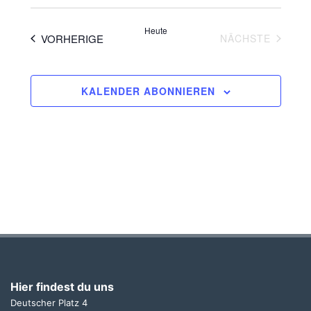
Datum
wählen.
Navigat
Heute
VERANSTALTUNGEN
VERAN
VORHERIGE
NÄCHSTE
KALENDER ABONNIEREN
Hier findest du uns
Deutscher Platz 4