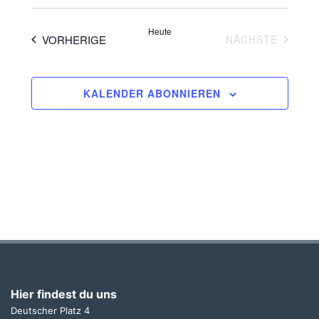
Datum
wählen.
Navigat
Heute
VERANSTALTUNGEN
VERAN
VORHERIGE
NÄCHSTE
KALENDER ABONNIEREN
Hier findest du uns
Deutscher Platz 4