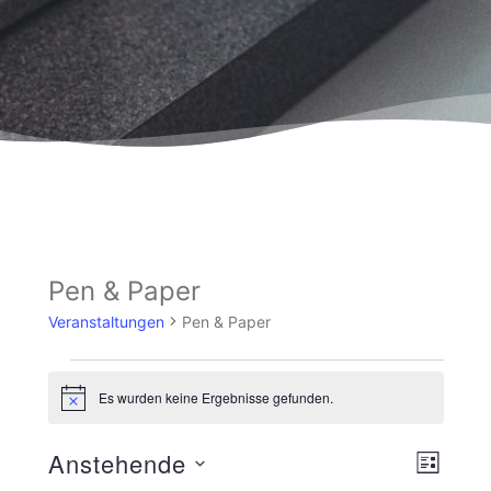
Pen & Paper
Veranstaltungen
Pen & Paper
Es wurden keine Ergebnisse gefunden.
Hinweis
Ansicht
Veranst
Anstehende
LISTE
Navigat
Ansicht