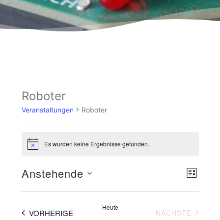
Roboter
Veranstaltungen
Roboter
Es wurden keine Ergebnisse gefunden.
Hinweis
Ansicht
Veranst
Anstehende
LISTE
Navigat
Ansicht
Datum
wählen.
Navigat
Heute
VERANSTALTUNGEN
VERAN
VORHERIGE
NÄCHSTE