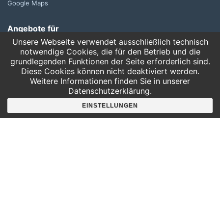
Google Maps
Angebote für
Kindergärten
Unsere Webseite verwendet ausschließlich technisch
Grundschulen
notwendige Cookies, die für den Betrieb und die
grundlegenden Funktionen der Seite erforderlich sind.
Oberschule und Gymnasium
Diese Cookies können nicht deaktiviert werden.
Sonderpädagogik
Weitere Informationen finden Sie in unserer
Datenschutzerklärung.
Telefon:
EINSTELLUNGEN
0341 125 97 57
Service
AGB
Hausordnung
Bankverbindung
Mitgliederbereich
FAQ
Suche