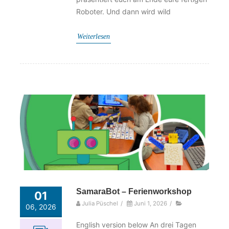
Roboter. Und dann wird wild
Weiterlesen
SamaraBot – Ferienworkshop
01
Julia Püschel
/
Juni 1, 2026
/
06, 2026
English version below An drei Tagen