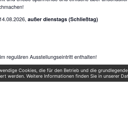
chmachen!
 14.08.2026,
außer dienstags (Schließtag)
im regulären Ausstellungseintritt enthalten!
endige Cookies, die für den Betrieb und die grundlegenden
ert werden. Weitere Informationen finden Sie in unserer Da
DETAILS
VERANSTALTUNGSORT
VE
INSPIRATA e.V.
INS
Beginn:
Deutscher Platz 4 /
10. August 2026: 10:00
Aufgang G
Ende:
14. August 2026: 14:00