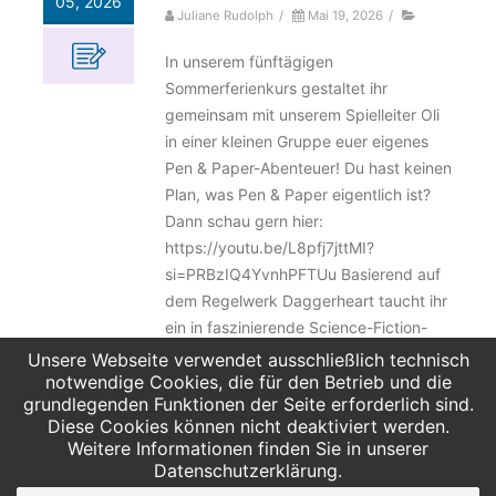
05, 2026
Juliane Rudolph
/
Mai 19, 2026
/
In unserem fünftägigen
Sommerferienkurs gestaltet ihr
gemeinsam mit unserem Spielleiter Oli
in einer kleinen Gruppe euer eigenes
Pen & Paper-Abenteuer! Du hast keinen
Plan, was Pen & Paper eigentlich ist?
Dann schau gern hier:
https://youtu.be/L8pfj7jttMI?
si=PRBzIQ4YvnhPFTUu Basierend auf
dem Regelwerk Daggerheart taucht ihr
ein in faszinierende Science-Fiction-
Welten und jagt im Team Robotertiere,
Unsere Webseite verwendet ausschließlich technisch
notwendige Cookies, die für den Betrieb und die
um an heiß begehrte Rohstoffe zu
grundlegenden Funktionen der Seite erforderlich sind.
gelangen. Das Besondere
Diese Cookies können nicht deaktiviert werden.
Weitere Informationen finden Sie in unserer
Weiterlesen
Datenschutzerklärung.