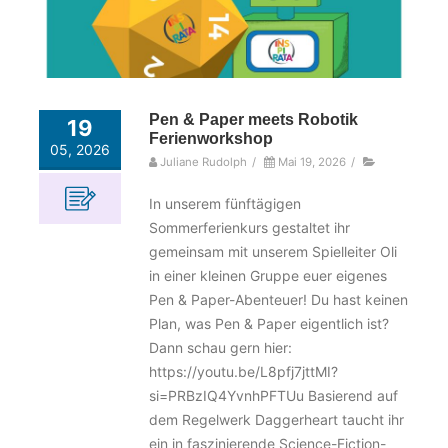
Pen & Paper meets Robotik
19
Ferienworkshop
05, 2026
Juliane Rudolph
/
Mai 19, 2026
/
In unserem fünftägigen
Sommerferienkurs gestaltet ihr
gemeinsam mit unserem Spielleiter Oli
in einer kleinen Gruppe euer eigenes
Pen & Paper-Abenteuer! Du hast keinen
Plan, was Pen & Paper eigentlich ist?
Dann schau gern hier:
https://youtu.be/L8pfj7jttMI?
si=PRBzIQ4YvnhPFTUu Basierend auf
dem Regelwerk Daggerheart taucht ihr
ein in faszinierende Science-Fiction-