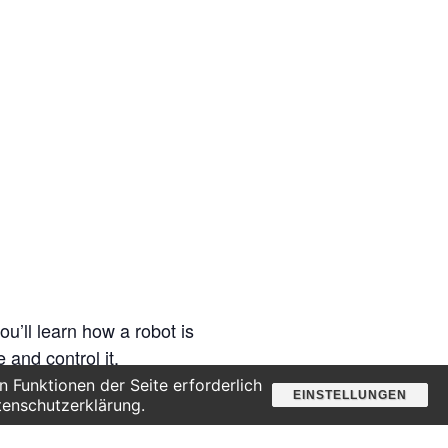
u’ll learn how a robot is
and control it.
 Funktionen der Seite erforderlich
or some serious testing.
EINSTELLUNGEN
tenschutzerklärung.