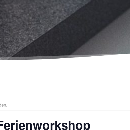
den.
Ferienworkshop