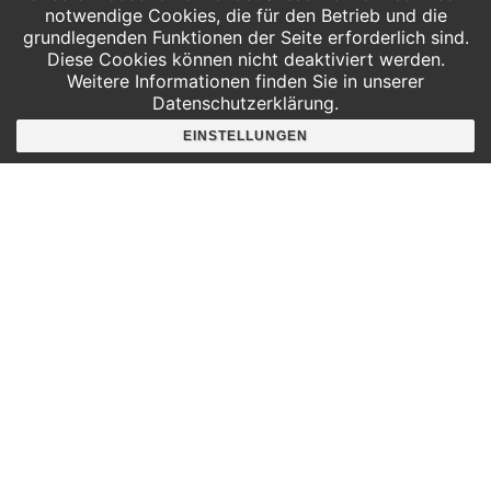
Wir bringen deine Pflanze mit ein paar
notwendige Cookies, die für den Betrieb und die
grundlegenden Funktionen der Seite erforderlich sind.
verrückten Bauteilen, etwas Konfetti-
Diese Cookies können nicht deaktiviert werden.
Code und deiner eigenen Kreativität
Weitere Informationen finden Sie in unserer
zum Sprechen. So kann sie dir dann
Datenschutzerklärung.
ganz von selbst sagen, dass sie Wasser
EINSTELLUNGEN
braucht.
Meine Pflanze flucht? |
17