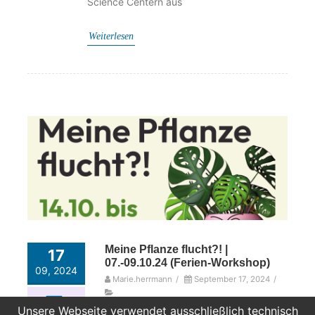
Science Centern aus
Weiterlesen
Meine Pflanze flucht?! |
17
07.-09.10.24 (Ferien-Workshop)
09, 2024
Marie.herrmann
/
September 17, 2024
/
Unsere Webseite verwendet ausschließlich technisch