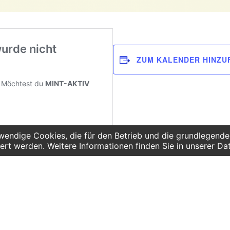
ZUM KALENDER HINZU
endige Cookies, die für den Betrieb und die grundlegenden
ert werden. Weitere Informationen finden Sie in unserer Da
LTER
VERANSTALTUNGSORT
n / Kristin
INSPIRATA e.V.
Deutscher Platz 4 /
spirata.de
Aufgang G