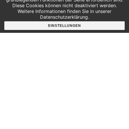
Diese Cookies können nicht deaktiviert werden.
Weitere Informationen finden Sie in unserer
Datenschutzerklärung.
Hier findest du uns
EINSTELLUNGEN
Deutscher Platz 4
Aufgang G /3. Etage
04103 Leipzig
Google Maps
Angebote für
Kindergärten
Grundschulen
Oberschule und Gymnasium
Sonderpädagogik
Telefon:
0341 125 97 57
Service