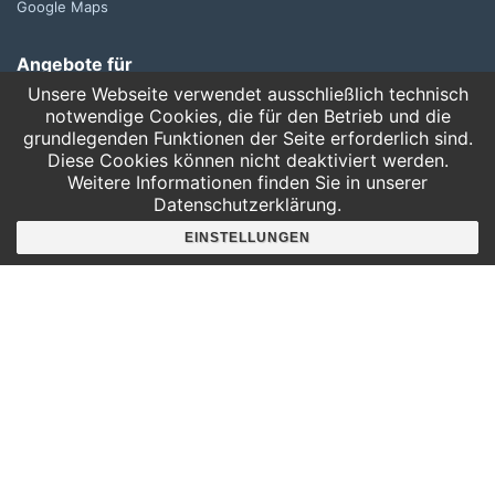
Google Maps
Angebote für
Kindergärten
Unsere Webseite verwendet ausschließlich technisch
Grundschulen
notwendige Cookies, die für den Betrieb und die
grundlegenden Funktionen der Seite erforderlich sind.
Oberschule und Gymnasium
Diese Cookies können nicht deaktiviert werden.
Sonderpädagogik
Weitere Informationen finden Sie in unserer
Datenschutzerklärung.
Telefon:
EINSTELLUNGEN
0341 125 97 57
Service
AGB
Hausordnung
Bankverbindung
Mitgliederbereich
FAQ
Suche