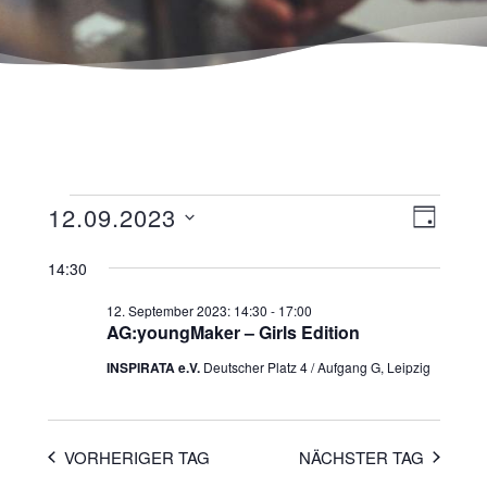
Ansicht
Veranst
12.09.2023
TAG
Navigat
Ansicht
Datum
wählen.
14:30
Navigat
12. September 2023: 14:30
-
17:00
AG:youngMaker – Girls Edition
INSPIRATA e.V.
Deutscher Platz 4 / Aufgang G, Leipzig
VORHERIGER TAG
NÄCHSTER TAG