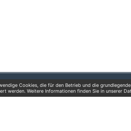
endige Cookies, die für den Betrieb und die grundlegenden
ote für
Telefon:
ert werden. Weitere Informationen finden Sie in unserer Da
gärten
0341 125 97 57
Service
chulen
hule und Gymnasium
AGB
pädagogik
Hausordnung
Bankverbindung
Mitgliederbereich