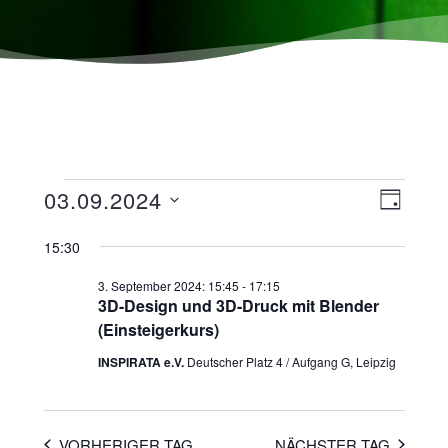
Ansicht
Veranst
03.09.2024
TAG
Navigat
Ansicht
Datum
wählen.
15:30
Navigat
3. September 2024: 15:45
-
17:15
3D-Design und 3D-Druck mit Blender
(Einsteigerkurs)
INSPIRATA e.V.
Deutscher Platz 4 / Aufgang G, Leipzig
VORHERIGER TAG
NÄCHSTER TAG