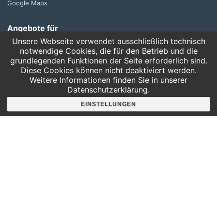
Google Maps
Angebote für
Kindergärten
Unsere Webseite verwendet ausschließlich technisch
Grundschulen
notwendige Cookies, die für den Betrieb und die
grundlegenden Funktionen der Seite erforderlich sind.
Oberschule und Gymnasium
Diese Cookies können nicht deaktiviert werden.
Sonderpädagogik
Weitere Informationen finden Sie in unserer
Datenschutzerklärung.
Telefon:
EINSTELLUNGEN
0341 125 97 57
Service
AGB
Hausordnung
Bankverbindung
Mitgliederbereich
FAQ
Suche