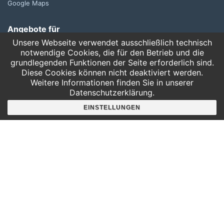
Google Maps
Angebote für
Kindergärten
Unsere Webseite verwendet ausschließlich technisch
Grundschulen
notwendige Cookies, die für den Betrieb und die
grundlegenden Funktionen der Seite erforderlich sind.
Oberschule und Gymnasium
Diese Cookies können nicht deaktiviert werden.
Sonderpädagogik
Weitere Informationen finden Sie in unserer
Datenschutzerklärung.
Telefon:
EINSTELLUNGEN
0341 125 97 57
Service
AGB
Hausordnung
Bankverbindung
Mitgliederbereich
FAQ
Suche