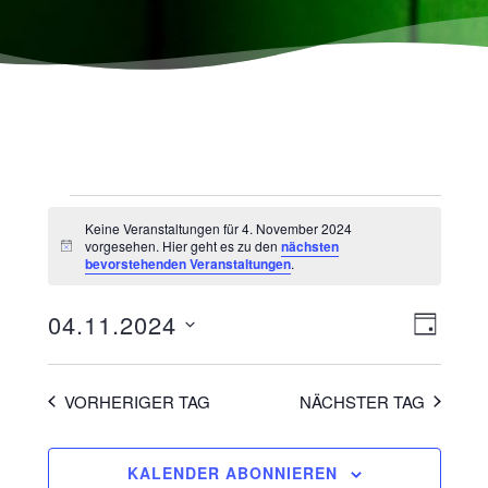
Keine Veranstaltungen für 4. November 2024
vorgesehen. Hier geht es zu den
nächsten
Hinweis
bevorstehenden Veranstaltungen
.
Ansicht
Veranst
04.11.2024
TAG
Navigat
Ansicht
Datum
wählen.
Navigat
VORHERIGER TAG
NÄCHSTER TAG
KALENDER ABONNIEREN