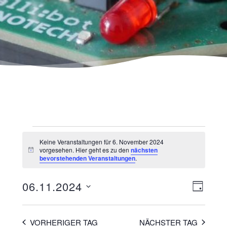
Keine Veranstaltungen für 6. November 2024
vorgesehen. Hier geht es zu den
nächsten
Hinweis
bevorstehenden Veranstaltungen
.
Ansicht
Veranst
06.11.2024
TAG
Navigat
Ansicht
Datum
wählen.
Navigat
VORHERIGER TAG
NÄCHSTER TAG