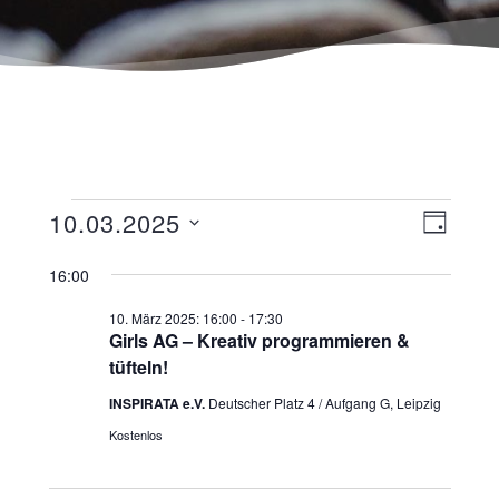
Ansicht
Veranst
10.03.2025
TAG
Navigat
Ansicht
Datum
wählen.
16:00
Navigat
10. März 2025: 16:00
-
17:30
Girls AG – Kreativ programmieren &
tüfteln!
INSPIRATA e.V.
Deutscher Platz 4 / Aufgang G, Leipzig
Kostenlos