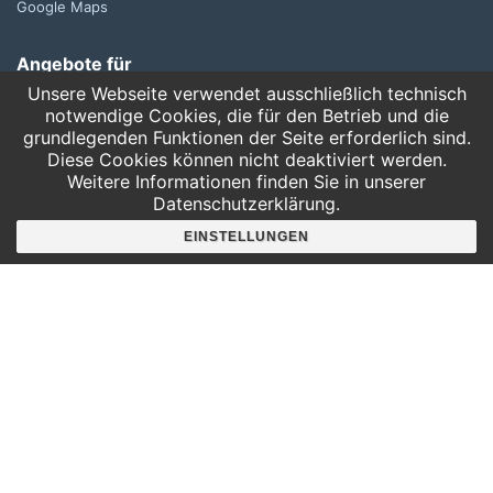
Google Maps
Angebote für
Kindergärten
Unsere Webseite verwendet ausschließlich technisch
Grundschulen
notwendige Cookies, die für den Betrieb und die
grundlegenden Funktionen der Seite erforderlich sind.
Oberschule und Gymnasium
Diese Cookies können nicht deaktiviert werden.
Sonderpädagogik
Weitere Informationen finden Sie in unserer
Datenschutzerklärung.
Telefon:
EINSTELLUNGEN
0341 125 97 57
Service
AGB
Hausordnung
Bankverbindung
Mitgliederbereich
FAQ
Suche