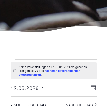
Keine Veranstaltungen für 12. Juni 2026 vorgesehen.
Hier geht es zu den
nächsten bevorstehenden
Hinweis
Veranstaltungen
.
Ansicht
Veranst
12.06.2026
TAG
Navigat
Ansicht
Datum
wählen.
Navigat
VORHERIGER TAG
NÄCHSTER TAG